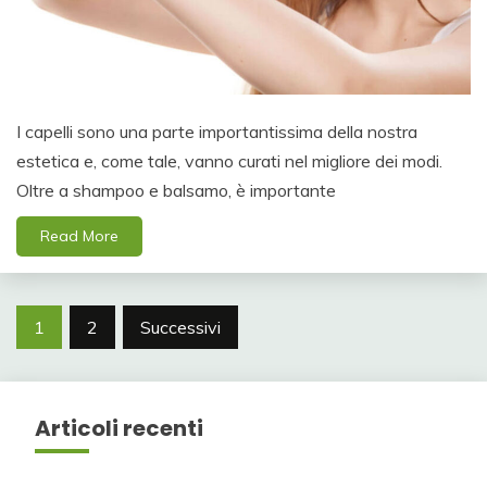
I capelli sono una parte importantissima della nostra
estetica e, come tale, vanno curati nel migliore dei modi.
Oltre a shampoo e balsamo, è importante
Read More
Paginazione
1
2
Successivi
degli
articoli
Articoli recenti