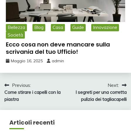
Bellezza
Blog
Casa
Guide
Innovazione
Società
Ecco cosa non deve mancare sulla
scrivania del tuo Ufficio!
Maggio 16, 2025
admin
Navigazione
Previous:
Next:
Come stirare i capelli con la
I segreti per una corretta
articoli
piastra
pulizia dei tagliacapelli
Articoli recenti