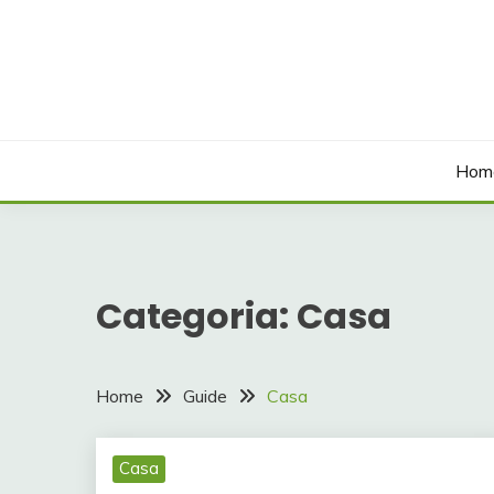
Skip
to
content
Hom
Categoria:
Casa
Home
Guide
Casa
Casa