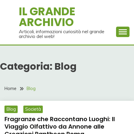
Skip
IL GRANDE
to
ARCHIVIO
content
Articoli, informazioni curiosità nel grande
archivio del web!
Categoria:
Blog
Home
Blog
Blog
Società
Fragranze che Raccontano Luoghi: Il
Viaggio Olfattivo da Annone alle
Creazioni Pantheon Roma