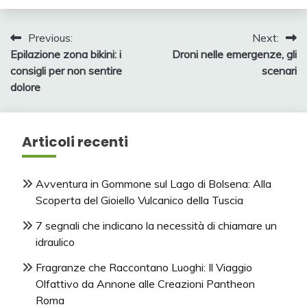
Navigazione
Previous:
Next:
Epilazione zona bikini: i
Droni nelle emergenze, gli
articoli
consigli per non sentire
scenari
dolore
Articoli recenti
Avventura in Gommone sul Lago di Bolsena: Alla
Scoperta del Gioiello Vulcanico della Tuscia
7 segnali che indicano la necessità di chiamare un
idraulico
Fragranze che Raccontano Luoghi: Il Viaggio
Olfattivo da Annone alle Creazioni Pantheon
Roma